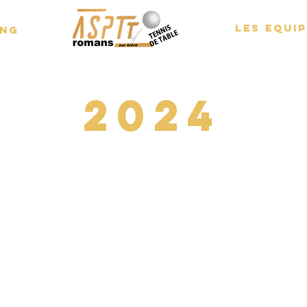
LES EQUI
ING
2024