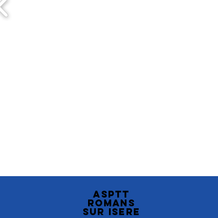
ASPTT
ROMANS
SUR ISERE